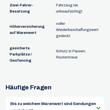
Zwei-Fahrer-
Fahrzeug nie
a
Besatzung
unbeaufsichtigt
Fe
voller
Höherversicherung
s
Wiederbeschaffungswert
auf Warenwert
G
gedeckt
gesicherte
Schutz in Pausen,
b
Parkplätze /
Routentreue
W
Geofencing
Häufige Fragen
Bis zu welchem Warenwert sind Sendungen