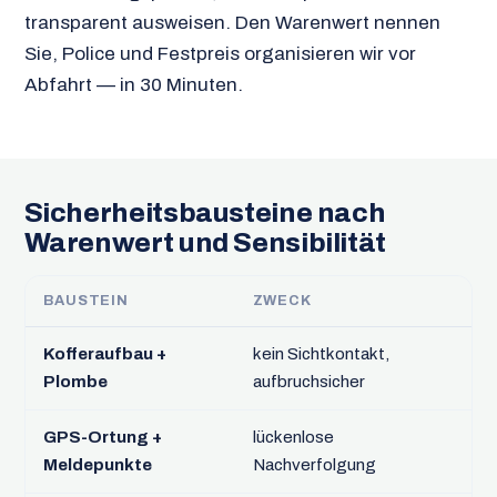
transparent ausweisen. Den Warenwert nennen
Sie, Police und Festpreis organisieren wir vor
Abfahrt — in 30 Minuten.
Sicherheitsbausteine nach
Warenwert und Sensibilität
BAUSTEIN
ZWECK
A
Kofferaufbau +
kein Sichtkontakt,
S
Plombe
aufbruchsicher
H
GPS-Ortung +
lückenlose
S
Meldepunkte
Nachverfolgung