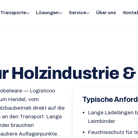
Transporte
Lösungen
Service
Über uns
Konta
ür Holzindustrie 
Hobelware — Logisticoo
Typische Anfor
zum Handel, vom
zbaubetrieb direkt auf die
Lange Ladelängen bi
n an den Transport: Lange
Leimbinder
inder brauchen
Feuchteschutz für t
saubere Auflagerpunkte,