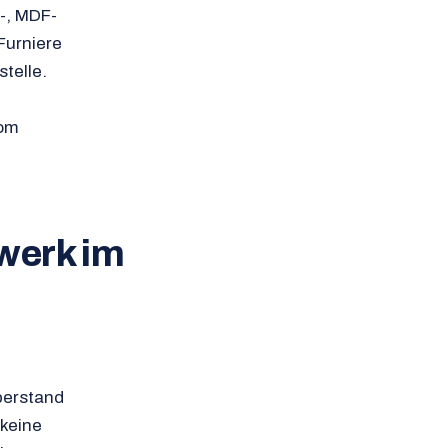
B-, MDF-
Furniere
telle.
vom
werk im
berstand
 keine