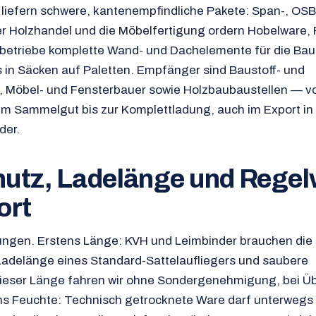
e liefern schwere, kantenempfindliche Pakete: Span-, OS
er Holzhandel und die Möbelfertigung ordern Hobelware, 
betriebe komplette Wand- und Dachelemente für die Baus
s in Säcken auf Paletten. Empfänger sind Baustoff- und
, Möbel- und Fensterbauer sowie Holzbaubaustellen — 
 im Sammelgut bis zur Komplettladung, auch im Export in
der.
utz, Ladelänge und Regel
ort
erungen. Erstens Länge: KVH und Leimbinder brauchen die
adelänge eines Standard-Sattelaufliegers und saubere
dieser Länge fahren wir ohne Sondergenehmigung, bei Ü
ens Feuchte: Technisch getrocknete Ware darf unterwegs