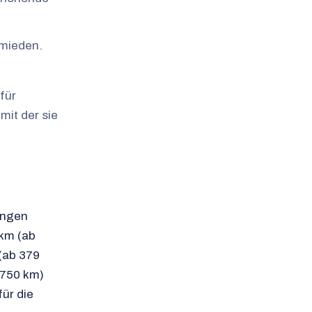
rmieden.
für
mit der sie
engen
/km (ab
(ab 379
 750 km)
ür die