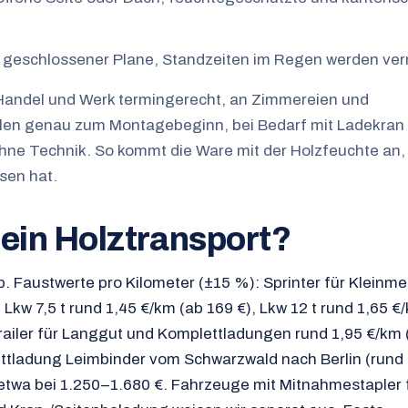
r geschlossener Plane, Standzeiten im Regen werden ve
 Handel und Werk termingerecht, an Zimmereien und
len genau zum Montagebeginn, bei Bedarf mit Ladekran 
hne Technik. So kommt die Ware mit der Holzfeuchte an, 
sen hat.
 ein Holztransport?
b. Faustwerte pro Kilometer (±15 %): Sprinter für Kleinm
 Lkw 7,5 t rund 1,45 €/km (ab 169 €), Lkw 12 t rund 1,65 €
railer für Langgut und Komplettladungen rund 1,95 €/km 
lettladung Leimbinder vom Schwarzwald nach Berlin (rund
 etwa bei 1.250–1.680 €. Fahrzeuge mit Mitnahmestapler f