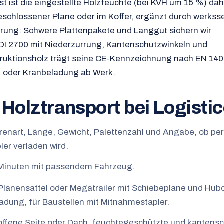
st ist die eingestellte Holzfeuchte (bei KVH um 15 %) da
eschlossener Plane oder im Koffer, ergänzt durch werksse
herung: Schwere Plattenpakete und Langgut sichern wir
I 2700 mit Niederzurrung, Kantenschutzwinkeln und
ruktionsholz trägt seine CE-Kennzeichnung nach EN 140
n- oder Kranbeladung ab Werk.
n Holztransport bei Logisti
enart, Länge, Gewicht, Palettenzahl und Angabe, ob per
ler verladen wird.
0 Minuten mit passendem Fahrzeug.
lanensattel oder Megatrailer mit Schiebeplane und Hub
adung, für Baustellen mit Mitnahmestapler.
offene Seite oder Dach, feuchtegeschützte und kanten