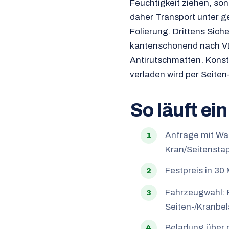
Feuchtigkeit ziehen, son
daher Transport unter g
Folierung. Drittens Sic
kantenschonend nach VD
Antirutschmatten. Konst
verladen wird per Seite
So läuft ei
Anfrage mit War
Kran/Seitenstap
Festpreis in 3
Fahrzeugwahl: P
Seiten-/Kranbel
Beladung über 