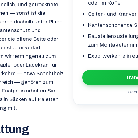
oder im Koffer
ndlich, und getrocknete
hen — sonst ist die
Seiten- und Kranver
ahren deshalb unter Plane
Kantenschonende Si
 Kantenschutz und
Baustellenzustellun
r die offene Seite oder
zum Montagetermin
enstapler verlädt.
Exportverkehre in e
rn wir termingenau zum
apler oder Ladekran für
rkehre — etwa Schnittholz
Tran
erreich — gehören zum
 Festpreis erhalten Sie
Oder 
s in Säcken auf Paletten
ng mit.
ttung