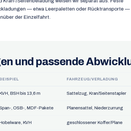
d Kran-/Seitenbeladung weisen wir separat aus. Feste
ckladungen — etwa Leerpaletten oder Rücktransporte —
nüber der Einzelfahrt.
en und passende Abwickl
BEISPIEL
FAHRZEUG/VERLADUNG
KVH, BSH bis 13,6 m
Sattelzug, Kran/Seitenstapler
Span-, OSB-, MDF-Pakete
Planensattel, Niederzurrung
Hobelware, KVH
geschlossener Koffer/Plane