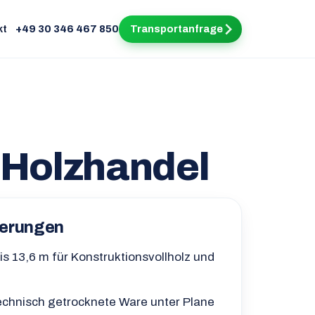
kt
+49 30 346 467 850
Transportanfrage
& Holzhandel
derungen
s 13,6 m für Konstruktionsvollholz und
echnisch getrocknete Ware unter Plane