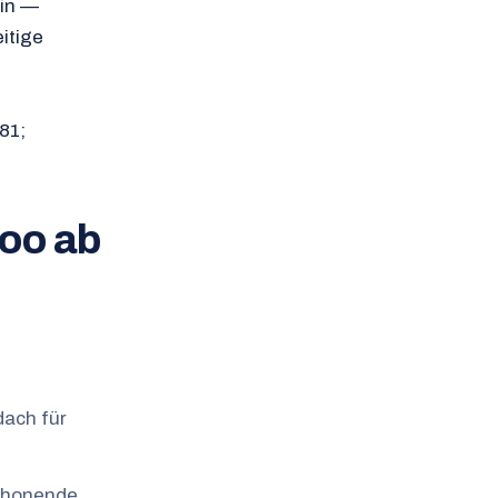
hin —
itige
81;
coo ab
dach für
schonende